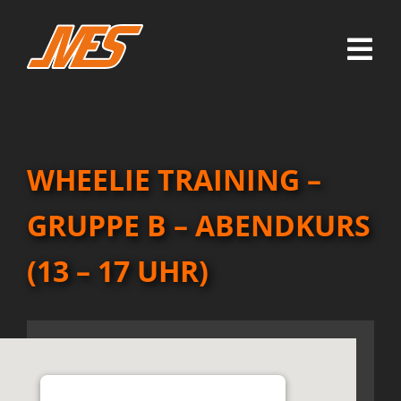
Zum
Inhalt
springen
Togg
Navig
Home
Schräglagentrainings
WHEELIE TRAINING –
Reisen/Ausfahrten
GRUPPE B – ABENDKURS
Weitere Trainings
(13 – 17 UHR)
Termine
Über MES
Arena Hohenlohe