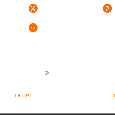
len
Produkt twittern
Produkt mailen
SERPENTINENTRAINING08
150,00
€
w
In den Warenkorb
Quick View