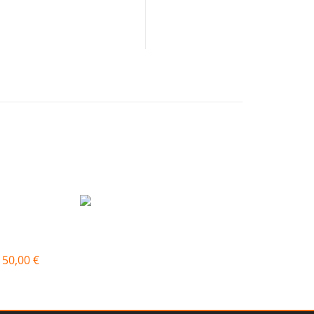
Produkt anpinnen
SERPENTINENTRAINING02
150,00
€
In den Warenkorb
Quick View