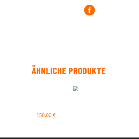
Auf Facebook tei
ÄHNLICHE PRODUKTE
SERPENTINENTRAINING05
150,00
€
In den Warenkorb
Quick Vie