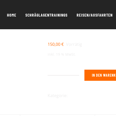
HOME
SCHRÄGLAGENTRAININGS
REISEN/AUSFAHRTEN
SERPENTINENTRAINING09
150,00
€
Vorrätig
inkl. 19 % MwSt.
IN DEN WAREN
Serpentinentraining09
Menge
Kategorie:
Gutscheine SER